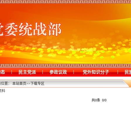
|
|
|
|
动态
民主党派
参政议政
党外知识分子
民
前位置：
本站首页
>>
下载专区
资料
共0条
0/0